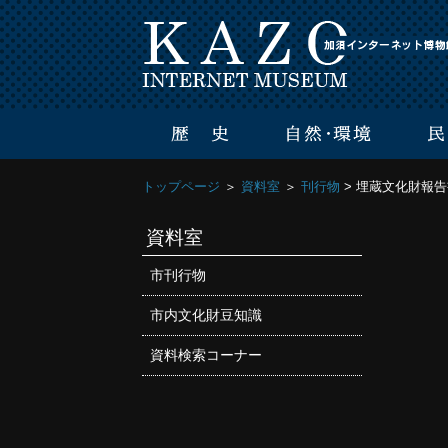
トップページ
＞
資料室
＞
刊行物
> 埋蔵文化財報告
資料室
市刊行物
市内文化財豆知識
資料検索コーナー