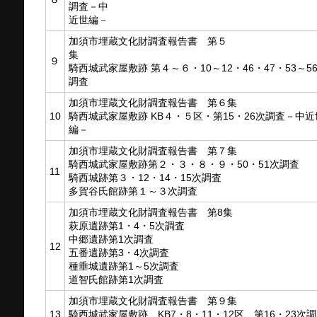
調査－中
近世編－
加須市埋蔵文化財調査報告書 第５
集
９
騎西城武家屋敷跡 第４～６・10～12・46・47・53～5
調査
加須市埋蔵文化財調査報告書 第６集
10
騎西城武家屋敷跡 KB４・５区・第15・26次調査－中近
編－
加須市埋蔵文化財調査報告書 第７集
騎西城武家屋敷跡第２・３・８・９・50・51次調査
11
騎西城跡第３・12・14・15次調査
多賀谷氏館跡第１～３次調査
加須市埋蔵文化財調査報告書 第8集
萩原遺跡第1・4・5次調査
中郷遺跡第1次調査
12
五番遺跡第3・4次調査
種垂城遺跡第1～5次調査
道智氏館跡第1次調査
加須市埋蔵文化財調査報告書 第９集
13
騎西城武家屋敷跡 KB7・8・11・12区 第16・23次調