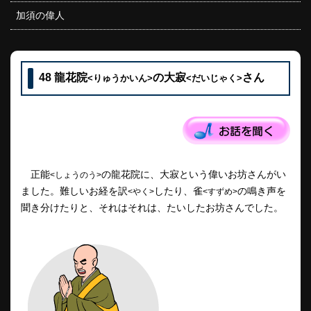
加須の偉人
48 龍花院
の大寂
さん
<りゅうかいん>
<だいじゃく>
正能
の龍花院に、大寂という偉いお坊さんがい
<しょうのう>
ました。難しいお経を訳
したり、雀
の鳴き声を
<やく>
<すずめ>
聞き分けたりと、それはそれは、たいしたお坊さんでした。