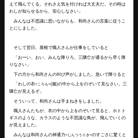
えて飛んでくる。それさえ気を付ければ大丈夫だ。その時は
わしが知らせるから、安心しなさい」
みんなは不思議に思いながらも、和尚さんの言葉に従うこ
とにしました。
そして翌日。屋根で職人さんが仕事をしていると
「おーい、おい、みんな降りろ。三隣亡が通るから早く降
りなさい」
下の方から和尚さんの叫び声がしました。急いで降りると
「わしの衣
(服)の中から上をのぞいて見なさい。三
<ころも>
隣亡が見えるぞ」
そういって、和尚さんは手まねきをしました。
職人さんたちが、衣の中から上をのぞいて見ると、ホトト
ギスのような、カラスのような不思議な鳥が、飛んでいくの
が見えました。
みんなは和尚さんの神通力
のすごさに驚くと
<じんつうりき>