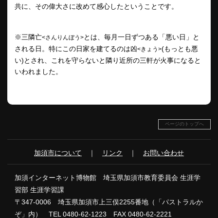
共に、その偉大さに改めて感心したということです。
※三隣亡
とは、毎月一日ずつある「悪い日」と
<さんりんぼう>
される日。特にこの日家を建てるのは凶
(もっとも悪
<きょう>
い)とされ、これを守らないと隣り近所の三軒が火事になると
いわれました。
ページのトップへ
加須市について
｜
リンク
｜
お問い合わせ
加須インターネット博物館 埼玉県加須市教育委員会 生涯学
習部 生涯学習課
〒347-0006 埼玉県加須市上三俣2255番地（「パストラルか
ぞ」内） TEL 0480-62-1223 FAX 0480-62-2221