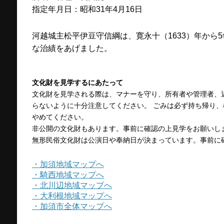
指定年月日：昭和31年4月16日
河越城主松平伊豆守信綱は、寛永十（1633）年から
な治績をあげました。
文化財を見学するにあたって
文化財を見学される際は、マナーを守り、所有者や管理者、
らないように十分注意してください。 ごみは必ず持ち帰り
やめてください。
非公開の文化財もあります。事前に確認の上見学をお願いし
無形民俗文化財は公演日や奉納日が決まっています。事前に
・加須地域マップへ
・騎西地域マップへ
・北川辺地域マップへ
・大利根地域マップへ
・加須市全体マップへ