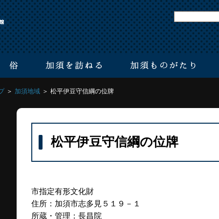
プ
＞
加須地域
＞ 松平伊豆守信綱の位牌
松平伊豆守信綱の位牌
市指定有形文化財
住所：加須市志多見５１９－１
所蔵・管理：長昌院