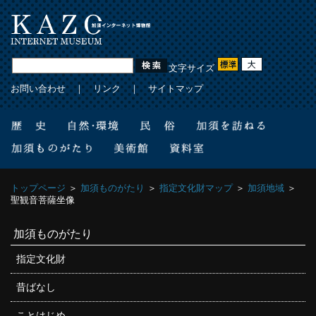
文字サイズ
お問い合わせ
｜
リンク
｜
サイトマップ
トップページ
＞
加須ものがたり
＞
指定文化財マップ
＞
加須地域
＞
聖観音菩薩坐像
加須ものがたり
指定文化財
昔ばなし
ことはじめ