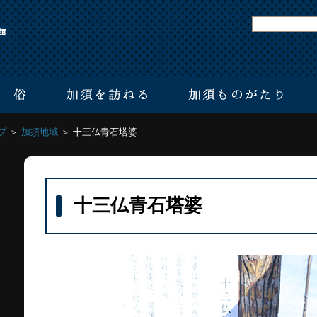
プ
＞
加須地域
＞ 十三仏青石塔婆
十三仏青石塔婆