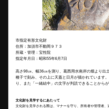
市指定有形文化財
住所：加須市不動岡９７３
所蔵・管理：宝性院
指定年月日：昭和55年6月7日
高さ98㎝、幅36㎝を測り、葛西用水南岸の畑より出
種子で刻み、その上に天蓋と日月が描かれています。下
り、また「一緒結中」の文字が判読できることからが
文化財を見学するにあたって
文化財を見学される際は、マナーを守り、所有者や管理者、