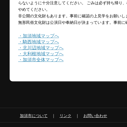
らないように十分注意してください。 ごみは必ず持ち帰り
やめてください。
非公開の文化財もあります。事前に確認の上見学をお願いし
無形民俗文化財は公演日や奉納日が決まっています。事前に
・加須地域マップへ
・騎西地域マップへ
・北川辺地域マップへ
・大利根地域マップへ
・加須市全体マップへ
加須市について
｜
リンク
｜
お問い合わせ