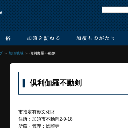
プ
＞
加須地域
＞ 倶利伽羅不動剣
倶利伽羅不動剣
市指定有形文化財
住所：加須市不動岡2-9-18
所蔵・管理：総願寺